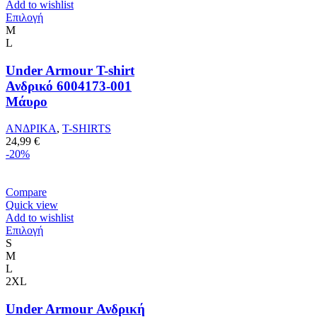
Add to wishlist
Αυτό
Επιλογή
το
M
προϊόν
L
έχει
πολλαπλές
Under Armour T-shirt
παραλλαγές.
Ανδρικό 6004173-001
Οι
Μάυρο
επιλογές
μπορούν
ΑΝΔΡΙΚΑ
,
T-SHIRTS
να
24,99
€
επιλεγούν
-20%
στη
σελίδα
του
Compare
προϊόντος
Quick view
Add to wishlist
Αυτό
Επιλογή
το
S
προϊόν
M
έχει
L
πολλαπλές
2XL
παραλλαγές.
Οι
Under Armour Ανδρική