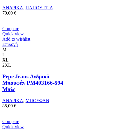
επιλεγούν
ΑΝΔΡΙΚΑ
,
ΠΑΠΟΥΤΣΙΑ
στη
79,00
€
σελίδα
του
προϊόντος
Compare
Quick view
Add to wishlist
Αυτό
Επιλογή
το
M
προϊόν
L
έχει
XL
πολλαπλές
2XL
παραλλαγές.
Οι
Pepe Jeans Ανδρικό
επιλογές
Μπουφάν PM403166-594
μπορούν
Μπλε
να
επιλεγούν
ΑΝΔΡΙΚΑ
,
ΜΠΟΥΦΑΝ
στη
85,00
€
σελίδα
του
προϊόντος
Compare
Quick view