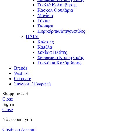
Γυαλιά Κολύμβησης
Κασκόλ-Φουλάρια
Μανίκια
Γάντια
Σκούφοι
Περικάρπια/Επιγονατίδες
ΠΑΙΔΙ
Κάλτσες
Καπέλα
Σακίδια Πλάτης
Σκουφάκια Κολύμβησης
Γυαλάκια Κολύμβησης
Brands
Wishlist
Compare
Σύνδεση / Εγγραφή
Shopping cart
Close
Sign in
Close
No account yet?
Create an Account