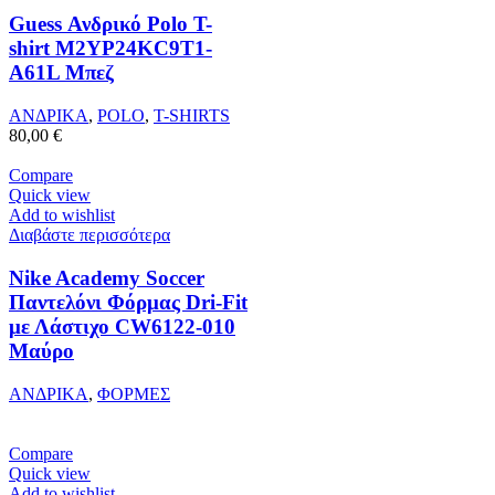
παραλλαγές.
Οι
Guess Ανδρικό Polo T-
επιλογές
shirt M2YP24KC9T1-
μπορούν
A61L Μπεζ
να
επιλεγούν
ΑΝΔΡΙΚΑ
,
POLO
,
T-SHIRTS
στη
80,00
€
σελίδα
του
Compare
προϊόντος
Quick view
Add to wishlist
Διαβάστε περισσότερα
Nike Academy Soccer
Παντελόνι Φόρμας Dri-Fit
με Λάστιχο CW6122-010
Μαύρο
ΑΝΔΡΙΚΑ
,
ΦΟΡΜΕΣ
Compare
Quick view
Add to wishlist