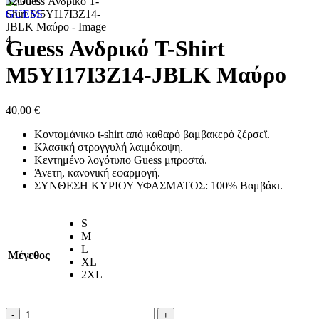
Original
Η
32,00
€
price
τρέχουσα
GUESS
was:
τιμή
40,00 €.
είναι:
Guess Ανδρικό T-Shirt
32,00 €.
M5YI17I3Z14-JBLK Μαύρο
40,00
€
Κοντομάνικο t-shirt από καθαρό βαμβακερό ζέρσεϊ.
Κλασική στρογγυλή λαιμόκοψη.
Κεντημένο λογότυπο Guess μπροστά.
Άνετη, κανονική εφαρμογή.
ΣΥΝΘΕΣΗ ΚΥΡΙΟΥ ΥΦΑΣΜΑΤΟΣ: 100% Βαμβάκι.
S
M
L
Μέγεθος
XL
2XL
Guess