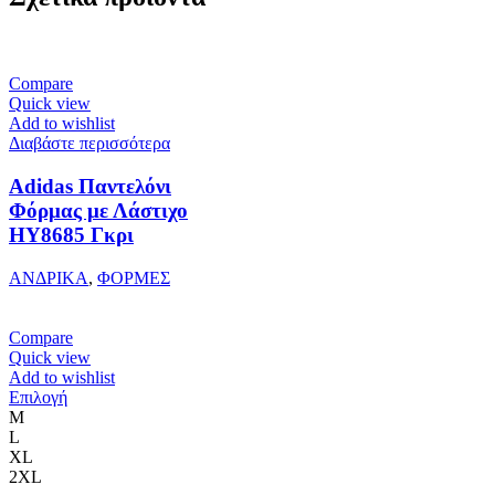
Compare
Quick view
Add to wishlist
Διαβάστε περισσότερα
Adidas Παντελόνι
Φόρμας με Λάστιχο
HY8685 Γκρι
ΑΝΔΡΙΚΑ
,
ΦΟΡΜΕΣ
Compare
Quick view
Add to wishlist
Αυτό
Επιλογή
το
M
προϊόν
L
έχει
XL
πολλαπλές
2XL