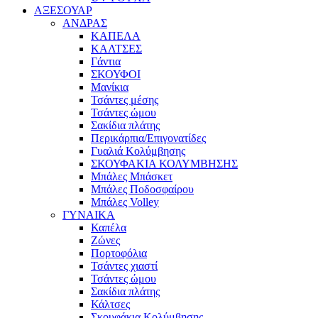
ΑΞΕΣΟΥΑΡ
ΑΝΔΡΑΣ
ΚΑΠΕΛΑ
ΚΑΛΤΣΕΣ
Γάντια
ΣΚΟΥΦΟΙ
Μανίκια
Τσάντες μέσης
Τσάντες ώμου
Σακίδια πλάτης
Περικάρπια/Επιγονατίδες
Γυαλιά Κολύμβησης
ΣΚΟΥΦΑΚΙΑ ΚΟΛΥΜΒΗΣΗΣ
Μπάλες Μπάσκετ
Μπάλες Ποδοσφαίρου
Μπάλες Volley
ΓΥΝΑΙΚΑ
Καπέλα
Ζώνες
Πορτοφόλια
Τσάντες χιαστί
Τσάντες ώμου
Σακίδια πλάτης
Κάλτσες
Σκουφάκια Κολύμβησης