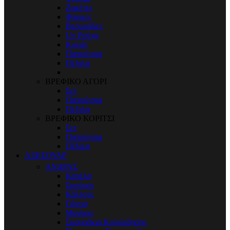
Ζακέτες
Φόρμες
Βερμούδες
Uv Ρούχα
Κολάν
Παπούτσια
Πέδιλα
ΒΡΕΦΙΚΟ ΑΓΟΡΙ
Σετ
Παπούτσια
Πέδιλα
ΒΡΕΦΙΚΟ ΚΟΡΙΤΣΙ
Σετ
Παπούτσια
Πέδιλα
ΑΞΕΣΟΥΑΡ
ΑΝΔΡΑΣ
Καπέλα
Σκούφοι
Κάλτσες
Γάντια
Μανίκια
Σκουφάκια Κολύμβησης