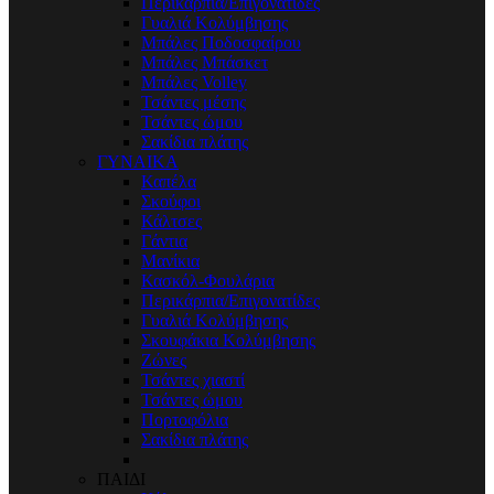
Περικάρπια/Επιγονατίδες
Γυαλιά Κολύμβησης
Μπάλες Ποδοσφαίρου
Μπάλες Μπάσκετ
Μπάλες Volley
Τσάντες μέσης
Τσάντες ώμου
Σακίδια πλάτης
ΓΥΝΑΙΚΑ
Καπέλα
Σκούφοι
Κάλτσες
Γάντια
Μανίκια
Κασκόλ-Φουλάρια
Περικάρπια/Επιγονατίδες
Γυαλιά Κολύμβησης
Σκουφάκια Κολύμβησης
Ζώνες
Τσάντες χιαστί
Τσάντες ώμου
Πορτοφόλια
Σακίδια πλάτης
ΠΑΙΔΙ