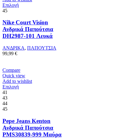
Αυτό
Επιλογή
το
45
προϊόν
έχει
Nike Court Vision
πολλαπλές
Ανδρικά Παπούτσια
παραλλαγές.
DH2987-101 Λευκά
Οι
επιλογές
ΑΝΔΡΙΚΑ
,
ΠΑΠΟΥΤΣΙΑ
μπορούν
99,99
€
να
επιλεγούν
στη
Compare
σελίδα
Quick view
του
Add to wishlist
προϊόντος
Αυτό
Επιλογή
το
41
προϊόν
43
έχει
44
πολλαπλές
45
παραλλαγές.
Οι
Pepe Jeans Kenton
επιλογές
Ανδρικά Παπούτσια
μπορούν
PMS30839-999 Μαύρα
να