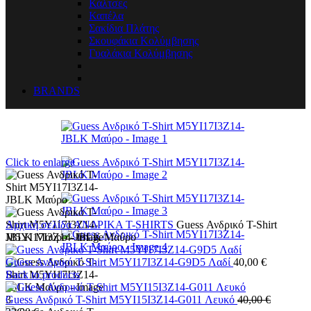
Κάλτσες
Καπέλα
Σακίδια Πλάτης
Σκουφάκια Κολύμβησης
Γυαλάκια Κολύμβησης
BRANDS
Click to enlarge
Αρχική σελίδα
ΑΝΔΡΙΚΑ
T-SHIRTS
Guess Ανδρικό T-Shirt
M5YI17I3Z14-JBLK Μαύρο
Guess Ανδρικό T-Shirt M5YI17I3Z14-G9D5 Λαδί
40,00
€
Back to products
Guess Ανδρικό T-Shirt M5YI15I3Z14-G011 Λευκό
40,00
€