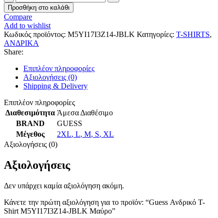
Ανδρικό
Προσθήκη στο καλάθι
T-
Compare
Shirt
Add to wishlist
M5YI17I3Z14-
Κωδικός προϊόντος:
M5YI17I3Z14-JBLK
Κατηγορίες:
T-SHIRTS
,
JBLK
ΑΝΔΡΙΚΑ
Μαύρο
Share:
ποσότητα
Επιπλέον πληροφορίες
Αξιολογήσεις (0)
Shipping & Delivery
Επιπλέον πληροφορίες
Διαθεσιμότητα
Άμεσα Διαθέσιμο
BRAND
GUESS
Μέγεθος
2XL
,
L
,
M
,
S
,
XL
Αξιολογήσεις (0)
Αξιολογήσεις
Δεν υπάρχει καμία αξιολόγηση ακόμη.
Κάνετε την πρώτη αξιολόγηση για το προϊόν: “Guess Ανδρικό T-
Shirt M5YI17I3Z14-JBLK Μαύρο”