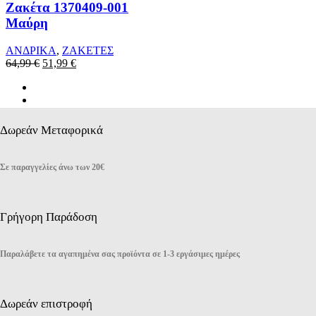
επιλογές
Ζακέτα 1370409-001
μπορούν
Μαύρη
να
επιλεγούν
ΑΝΔΡΙΚΑ
,
ΖΑΚΕΤΕΣ
στη
Original
Η
64,99
€
51,99
€
σελίδα
price
τρέχουσα
του
was:
τιμή
προϊόντος
64,99 €.
είναι:
51,99 €.
Δωρεάν Μεταφορικά
Σε παραγγελίες άνω των 20€
Γρήγορη Παράδοση
Παραλάβετε τα αγαπημένα σας προϊόντα σε 1-3 εργάσιμες ημέρες
Δωρεάν επιστροφή