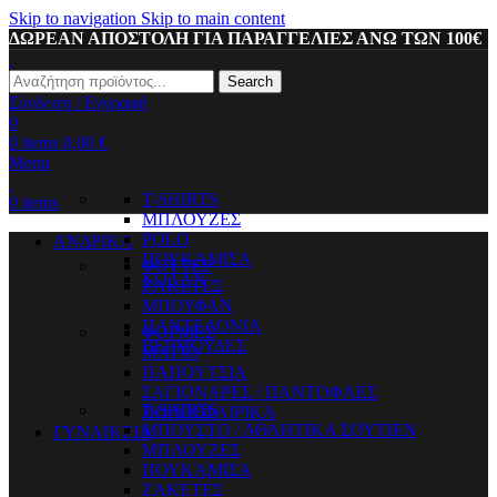
Skip to navigation
Skip to main content
ΔΩΡΕΑΝ ΑΠΟΣΤΟΛΗ ΓΙΑ ΠΑΡΑΓΓΕΛΙΕΣ ΑΝΩ ΤΩΝ 100€
Search
Σύνδεση / Εγγραφή
0
0
items
0,00
€
Menu
T-SHIRTS
0
items
ΜΠΛΟΥΖΕΣ
POLO
ΑΝΔΡΙΚΑ
ΠΟΥΚΑΜΙΣΑ
ΦΟΥΤΕΡ
ΚΟΛΑΝ
ΖΑΚΕΤΕΣ
ΜΠΟΥΦΑΝ
ΠΑΝΤΕΛΟΝΙΑ
ΦΟΡΜΕΣ
ΒΕΡΜΟΥΔΕΣ
ΜΑΓΙΟ
ΠΑΠΟΥΤΣΙΑ
ΣΑΓΙΟΝΑΡΕΣ / ΠΑΝΤΟΦΛΕΣ
T-SHIRTS
ΠΟΔΟΣΦΑΙΡΙΚΑ
ΜΠΟΥΣΤΟ / ΑΘΛΗΤΙΚΑ ΣΟΥΤΙΕΝ
ΓΥΝΑΙΚΕΙΑ
ΜΠΛΟΥΖΕΣ
ΠΟΥΚΑΜΙΣΑ
ΖΑΚΕΤΕΣ