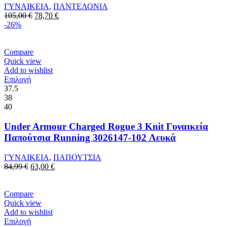
Οι
ΓΥΝΑΙΚΕΙΑ
,
ΠΑΝΤΕΛΟΝΙΑ
επιλογές
Original
Η
105,00
€
78,70
€
μπορούν
price
τρέχουσα
-26%
να
was:
τιμή
επιλεγούν
105,00 €.
είναι:
στη
78,70 €.
Compare
σελίδα
Quick view
του
Add to wishlist
προϊόντος
Αυτό
Επιλογή
το
37.5
προϊόν
38
έχει
40
πολλαπλές
παραλλαγές.
Under Armour Charged Rogue 3 Knit Γυναικεία
Οι
Παπούτσια Running 3026147-102 Λευκά
επιλογές
μπορούν
ΓΥΝΑΙΚΕΙΑ
,
ΠΑΠΟΥΤΣΙΑ
να
Original
Η
84,99
€
63,00
€
επιλεγούν
price
τρέχουσα
στη
was:
τιμή
σελίδα
84,99 €.
είναι:
Compare
του
63,00 €.
Quick view
προϊόντος
Add to wishlist
Αυτό
Επιλογή