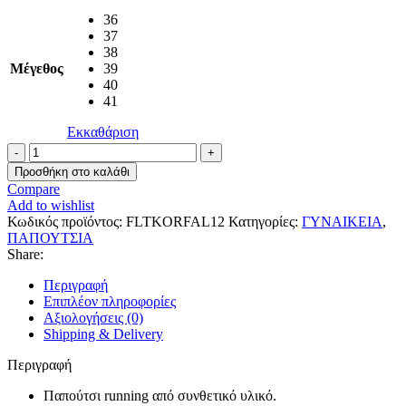
was:
τιμή
145,00 €.
36
είναι:
37
123,00 €.
38
Μέγεθος
39
40
41
Εκκαθάριση
Guess
Γυναικεία
Προσθήκη στο καλάθι
Παπούτσια
Compare
FLTKORFAL12
Add to wishlist
Λευκό
Κωδικός προϊόντος:
FLTKORFAL12
Κατηγορίες:
ΓΥΝΑΙΚΕΙΑ
,
ποσότητα
ΠΑΠΟΥΤΣΙΑ
Share:
Περιγραφή
Επιπλέον πληροφορίες
Αξιολογήσεις (0)
Shipping & Delivery
Περιγραφή
Παπούτσι running από συνθετικό υλικό.