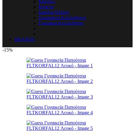
Κάλτσες
Καπέλα
Σακίδια Πλάτης
Σκουφάκια Κολύμβησης
Γυαλάκια Κολύμβησης
BRANDS
-15%