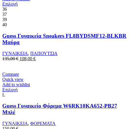
Αυτό
Επιλογή
το
36
προϊόν
37
έχει
39
πολλαπλές
40
παραλλαγές.
Οι
Guess Γυναικεία Sneakers FL8BYDSMF12-BLKBR
επιλογές
Μαύρα
μπορούν
να
ΓΥΝΑΙΚΕΙΑ
,
ΠΑΠΟΥΤΣΙΑ
επιλεγούν
Original
Η
135,00
€
108,00
€
στη
price
τρέχουσα
σελίδα
was:
τιμή
του
135,00 €.
είναι:
Compare
προϊόντος
108,00 €.
Quick view
Add to wishlist
Αυτό
Επιλογή
το
L
προϊόν
έχει
Guess Γυναικείο Φόρεμα W6RK10KA652-PB27
πολλαπλές
Μπλέ
παραλλαγές.
Οι
ΓΥΝΑΙΚΕΙΑ
,
ΦΟΡΕΜΑΤΑ
επιλογές
150,00
€