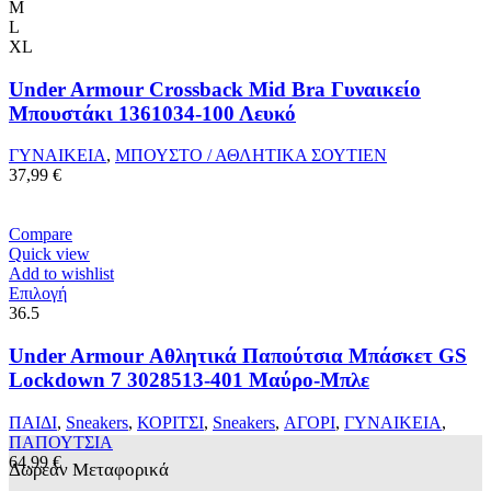
το
M
προϊόν
L
έχει
XL
πολλαπλές
παραλλαγές.
Under Armour Crossback Mid Bra Γυναικείο
Οι
Μπουστάκι 1361034-100 Λευκό
επιλογές
μπορούν
ΓΥΝΑΙΚΕΙΑ
,
ΜΠΟΥΣΤΟ / ΑΘΛΗΤΙΚΑ ΣΟΥΤΙΕΝ
να
37,99
€
επιλεγούν
στη
σελίδα
Compare
του
Quick view
προϊόντος
Add to wishlist
Αυτό
Επιλογή
το
36.5
προϊόν
έχει
Under Armour Αθλητικά Παπούτσια Μπάσκετ GS
πολλαπλές
Lockdown 7 3028513-401 Μαύρο-Μπλε
παραλλαγές.
Οι
ΠΑΙΔΙ
,
Sneakers
,
ΚΟΡΙΤΣΙ
,
Sneakers
,
ΑΓΟΡΙ
,
ΓΥΝΑΙΚΕΙΑ
,
επιλογές
ΠΑΠΟΥΤΣΙΑ
μπορούν
64,99
€
Δωρεάν Μεταφορικά
να
επιλεγούν