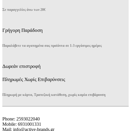
στη
Σε παραγγελίες άνω των 20€
σελίδα
του
προϊόντος
Γρήγορη Παράδοση
Παραλάβετε τα αγαπημένα σας προϊόντα σε 1-3 εργάσιμες ημέρες
Δωρεάν επιστροφή
Πληρωμές Χωρίς Επιβαρύνσεις
Πληρωμή με κάρτα, Τραπεζική κατάθεση, χωρίς καμία επιβάρυνση
Phone: 2593022040
Mobile: 6931001331
Mail: info@active-brands.gr