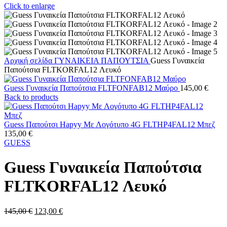
Click to enlarge
Αρχική σελίδα
ΓΥΝΑΙΚΕΙΑ
ΠΑΠΟΥΤΣΙΑ
Guess Γυναικεία
Παπούτσια FLTKORFAL12 Λευκό
Guess Γυναικεία Παπούτσια FLTFONFAB12 Μαύρο
145,00
€
Back to products
Guess Παπούτσι Hapyy Με Λογότυπο 4G FLTHP4FAL12 Μπεζ
135,00
€
GUESS
Guess Γυναικεία Παπούτσια
FLTKORFAL12 Λευκό
Original
Η
145,00
€
123,00
€
price
τρέχουσα