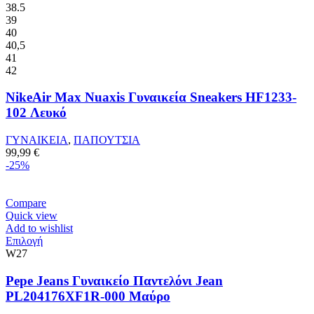
έχει
38.5
πολλαπλές
39
παραλλαγές.
40
Οι
40,5
επιλογές
41
μπορούν
42
να
επιλεγούν
NikeAir Max Nuaxis Γυναικεία Sneakers HF1233-
στη
102 Λευκό
σελίδα
του
ΓΥΝΑΙΚΕΙΑ
,
ΠΑΠΟΥΤΣΙΑ
προϊόντος
99,99
€
-25%
Compare
Quick view
Add to wishlist
Αυτό
Επιλογή
το
W27
προϊόν
έχει
Pepe Jeans Γυναικείο Παντελόνι Jean
πολλαπλές
PL204176XF1R-000 Μαύρο
παραλλαγές.