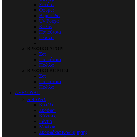
Ζακέτες
Φόρμες
Βερμούδες
Uv Ρούχα
Κολάν
Παπούτσια
Πέδιλα
ΒΡΕΦΙΚΟ ΑΓΟΡΙ
Σετ
Παπούτσια
Πέδιλα
ΒΡΕΦΙΚΟ ΚΟΡΙΤΣΙ
Σετ
Παπούτσια
Πέδιλα
ΑΞΕΣΟΥΑΡ
ΑΝΔΡΑΣ
Καπέλα
Σκούφοι
Κάλτσες
Γάντια
Μανίκια
Σκουφάκια Κολύμβησης