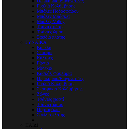
Περικάρπια/Επιγονατίδες
Γυαλιά Κολύμβησης
Μπάλες Ποδοσφαίρου
Μπάλες Μπάσκετ
Μπάλες Volley
Τσάντες μέσης
Τσάντες ώμου
Σακίδια πλάτης
ΓΥΝΑΙΚΑ
Καπέλα
Σκούφοι
Κάλτσες
Γάντια
Μανίκια
Κασκόλ-Φουλάρια
Περικάρπια/Επιγονατίδες
Γυαλιά Κολύμβησης
Σκουφάκια Κολύμβησης
Ζώνες
Τσάντες χιαστί
Τσάντες ώμου
Πορτοφόλια
Σακίδια πλάτης
ΠΑΙΔΙ