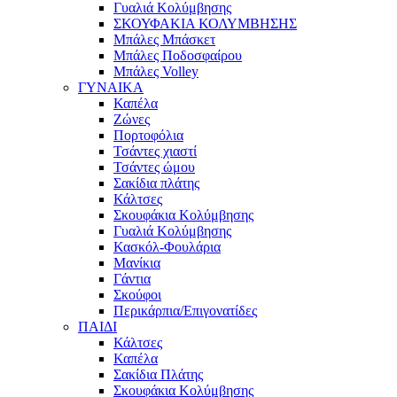
Γυαλιά Κολύμβησης
ΣΚΟΥΦΑΚΙΑ ΚΟΛΥΜΒΗΣΗΣ
Μπάλες Μπάσκετ
Μπάλες Ποδοσφαίρου
Μπάλες Volley
ΓΥΝΑΙΚΑ
Καπέλα
Ζώνες
Πορτοφόλια
Τσάντες χιαστί
Τσάντες ώμου
Σακίδια πλάτης
Κάλτσες
Σκουφάκια Κολύμβησης
Γυαλιά Κολύμβησης
Κασκόλ-Φουλάρια
Μανίκια
Γάντια
Σκούφοι
Περικάρπια/Επιγονατίδες
ΠΑΙΔΙ
Κάλτσες
Καπέλα
Σακίδια Πλάτης
Σκουφάκια Κολύμβησης