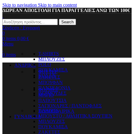
Skip to navigation
Skip to main content
ΔΩΡΕΑΝ ΑΠΟΣΤΟΛΗ ΓΙΑ ΠΑΡΑΓΓΕΛΙΕΣ ΑΝΩ ΤΩΝ 100€
Search
Σύνδεση / Εγγραφή
0
0
items
0,00
€
Menu
T-SHIRTS
0
items
ΜΠΛΟΥΖΕΣ
POLO
ΑΝΔΡΙΚΑ
ΠΟΥΚΑΜΙΣΑ
ΦΟΥΤΕΡ
ΚΟΛΑΝ
ΖΑΚΕΤΕΣ
ΜΠΟΥΦΑΝ
ΠΑΝΤΕΛΟΝΙΑ
ΦΟΡΜΕΣ
ΒΕΡΜΟΥΔΕΣ
ΜΑΓΙΟ
ΠΑΠΟΥΤΣΙΑ
ΣΑΓΙΟΝΑΡΕΣ / ΠΑΝΤΟΦΛΕΣ
T-SHIRTS
ΠΟΔΟΣΦΑΙΡΙΚΑ
ΜΠΟΥΣΤΟ / ΑΘΛΗΤΙΚΑ ΣΟΥΤΙΕΝ
ΓΥΝΑΙΚΕΙΑ
ΜΠΛΟΥΖΕΣ
ΠΟΥΚΑΜΙΣΑ
ΖΑΚΕΤΕΣ