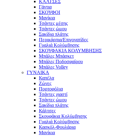
ΚΑΛΤΣΕΣ
Γάντια
ΣΚΟΥΦΟΙ
Μανίκια
Τσάντες μέσης
Τσάντες ώμου
Σακίδια πλάτης
Περικάρπια/Επιγονατίδες
Γυαλιά Κολύμβησης
ΣΚΟΥΦΑΚΙΑ ΚΟΛΥΜΒΗΣΗΣ
Μπάλες Μπάσκετ
Μπάλες Ποδοσφαίρου
Μπάλες Volley
ΓΥΝΑΙΚΑ
Καπέλα
Ζώνες
Πορτοφόλια
Τσάντες χιαστί
Τσάντες ώμου
Σακίδια πλάτης
Κάλτσες
Σκουφάκια Κολύμβησης
Γυαλιά Κολύμβησης
Κασκόλ-Φουλάρια
Μανίκια