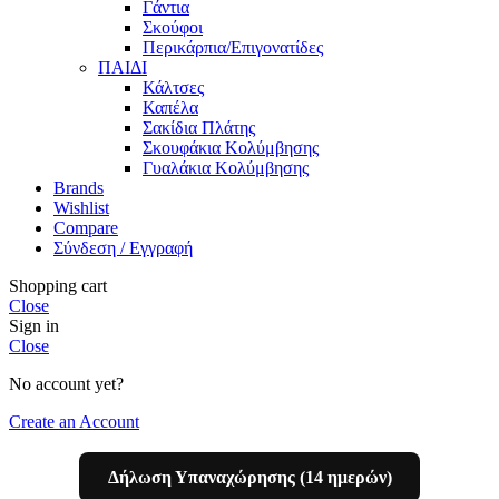
Γάντια
Σκούφοι
Περικάρπια/Επιγονατίδες
ΠΑΙΔΙ
Κάλτσες
Καπέλα
Σακίδια Πλάτης
Σκουφάκια Κολύμβησης
Γυαλάκια Κολύμβησης
Brands
Wishlist
Compare
Σύνδεση / Εγγραφή
Shopping cart
Close
Sign in
Close
No account yet?
Create an Account
Δήλωση Υπαναχώρησης (14 ημερών)