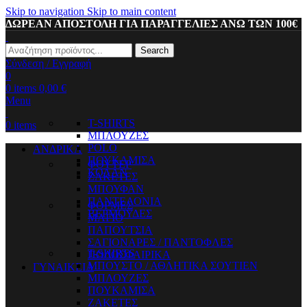
Skip to navigation
Skip to main content
ΔΩΡΕΑΝ ΑΠΟΣΤΟΛΗ ΓΙΑ ΠΑΡΑΓΓΕΛΙΕΣ ΑΝΩ ΤΩΝ 100€
Search
Σύνδεση / Εγγραφή
0
0
items
0,00
€
Menu
T-SHIRTS
0
items
ΜΠΛΟΥΖΕΣ
POLO
ΑΝΔΡΙΚΑ
ΠΟΥΚΑΜΙΣΑ
ΦΟΥΤΕΡ
ΚΟΛΑΝ
ΖΑΚΕΤΕΣ
ΜΠΟΥΦΑΝ
ΠΑΝΤΕΛΟΝΙΑ
ΦΟΡΜΕΣ
ΒΕΡΜΟΥΔΕΣ
ΜΑΓΙΟ
ΠΑΠΟΥΤΣΙΑ
ΣΑΓΙΟΝΑΡΕΣ / ΠΑΝΤΟΦΛΕΣ
T-SHIRTS
ΠΟΔΟΣΦΑΙΡΙΚΑ
ΜΠΟΥΣΤΟ / ΑΘΛΗΤΙΚΑ ΣΟΥΤΙΕΝ
ΓΥΝΑΙΚΕΙΑ
ΜΠΛΟΥΖΕΣ
ΠΟΥΚΑΜΙΣΑ
ΖΑΚΕΤΕΣ