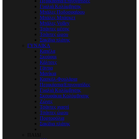
Περικάρπια/Επιγονατίδες
Γυαλιά Κολύμβησης
Μπάλες Ποδοσφαίρου
Μπάλες Μπάσκετ
Μπάλες Volley
Τσάντες μέσης
Τσάντες ώμου
Σακίδια πλάτης
ΓΥΝΑΙΚΑ
Καπέλα
Σκούφοι
Κάλτσες
Γάντια
Μανίκια
Κασκόλ-Φουλάρια
Περικάρπια/Επιγονατίδες
Γυαλιά Κολύμβησης
Σκουφάκια Κολύμβησης
Ζώνες
Τσάντες χιαστί
Τσάντες ώμου
Πορτοφόλια
Σακίδια πλάτης
ΠΑΙΔΙ