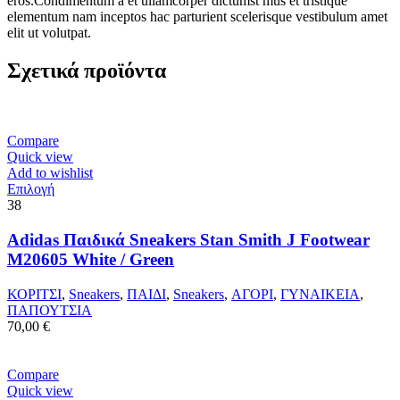
eros.Condimentum a et ullamcorper dictumst mus et tristique
elementum nam inceptos hac parturient scelerisque vestibulum amet
elit ut volutpat.
Σχετικά προϊόντα
Compare
Quick view
Add to wishlist
Αυτό
Επιλογή
το
38
προϊόν
έχει
Adidas Παιδικά Sneakers Stan Smith J Footwear
πολλαπλές
M20605 White / Green
παραλλαγές.
Οι
ΚΟΡΙΤΣΙ
,
Sneakers
,
ΠΑΙΔΙ
,
Sneakers
,
ΑΓΟΡΙ
,
ΓΥΝΑΙΚΕΙΑ
,
επιλογές
ΠΑΠΟΥΤΣΙΑ
μπορούν
70,00
€
να
επιλεγούν
στη
Compare
σελίδα
Quick view
του