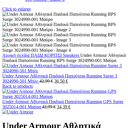
Click to enlarge
Αρχική σελίδα
ΠΑΙΔΙ
ΚΟΡΙΤΣΙ
Sneakers
Under Armour Αθλητικά
Παιδικά Παπούτσια Running BPS Surge 3024990-001 Μαύρα
Under Armour Αθλητικά Παιδικά Παπούτσια Running Surge 3
Original
Η
3024990-501 Μπλε
42,99
€
36,50
€
price
τρέχουσα
Back to products
was:
τιμή
42,99 €.
είναι:
36,50 €.
Under Armour Αθλητικά Παιδικά Παπούτσια Running GPS Surge
Original
Η
3025014-001 Μαύρα
42,99
€
34,39
€
price
τρέχουσα
was:
τιμή
42,99 €.
είναι:
Under Armour Αθλητικά
34,39 €.