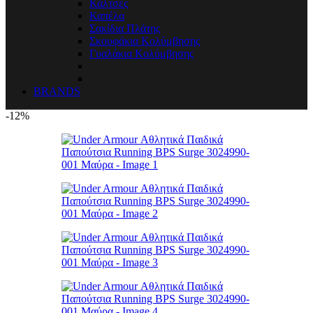
Κάλτσες
Καπέλα
Σακίδια Πλάτης
Σκουφάκια Κολύμβησης
Γυαλάκια Κολύμβησης
BRANDS
-12%