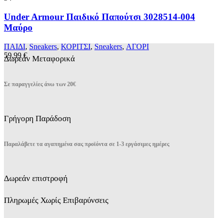
έχει
πολλαπλές
Under Armour Παιδικό Παπούτσι 3028514-004
παραλλαγές.
Μαύρο
Οι
επιλογές
ΠΑΙΔΙ
,
Sneakers
,
ΚΟΡΙΤΣΙ
,
Sneakers
,
ΑΓΟΡΙ
μπορούν
59,99
€
Δωρεάν Μεταφορικά
να
επιλεγούν
στη
Σε παραγγελίες άνω των 20€
σελίδα
του
προϊόντος
Γρήγορη Παράδοση
Παραλάβετε τα αγαπημένα σας προϊόντα σε 1-3 εργάσιμες ημέρες
Δωρεάν επιστροφή
Πληρωμές Χωρίς Επιβαρύνσεις