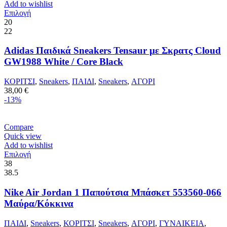
Add to wishlist
προϊόντος
Αυτό
Επιλογή
το
20
προϊόν
22
έχει
πολλαπλές
Adidas Παιδικά Sneakers Tensaur με Σκρατς Cloud
παραλλαγές.
GW1988 White / Core Black
Οι
επιλογές
ΚΟΡΙΤΣΙ
,
Sneakers
,
ΠΑΙΔΙ
,
Sneakers
,
ΑΓΟΡΙ
μπορούν
38,00
€
να
-13%
επιλεγούν
στη
σελίδα
Compare
του
Quick view
προϊόντος
Add to wishlist
Αυτό
Επιλογή
το
38
προϊόν
38.5
έχει
πολλαπλές
Nike Air Jordan 1 Παπούτσια Μπάσκετ 553560-066
παραλλαγές.
Μαύρα/Κόκκινα
Οι
επιλογές
ΠΑΙΔΙ
,
Sneakers
,
ΚΟΡΙΤΣΙ
,
Sneakers
,
ΑΓΟΡΙ
,
ΓΥΝΑΙΚΕΙΑ
,
μπορούν