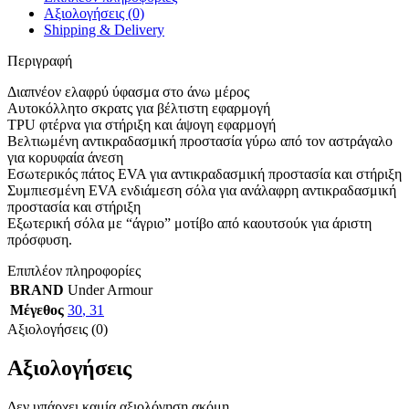
Μαύρα
Αξιολογήσεις (0)
ποσότητα
Shipping & Delivery
Περιγραφή
Διαπνέον ελαφρύ ύφασμα στο άνω μέρος
Αυτοκόλλητο σκρατς για βέλτιστη εφαρμογή
TPU φτέρνα για στήριξη και άψογη εφαρμογή
Βελτιωμένη αντικραδασμική προστασία γύρω από τον αστράγαλο
για κορυφαία άνεση
Εσωτερικός πάτος EVA για αντικραδασμική προστασία και στήριξη
Συμπιεσμένη EVA ενδιάμεση σόλα για ανάλαφρη αντικραδασμική
προστασία και στήριξη
Εξωτερική σόλα με “άγριο” μοτίβο από καουτσούκ για άριστη
πρόσφυση.
Επιπλέον πληροφορίες
BRAND
Under Armour
Μέγεθος
30
,
31
Αξιολογήσεις (0)
Αξιολογήσεις
Δεν υπάρχει καμία αξιολόγηση ακόμη.