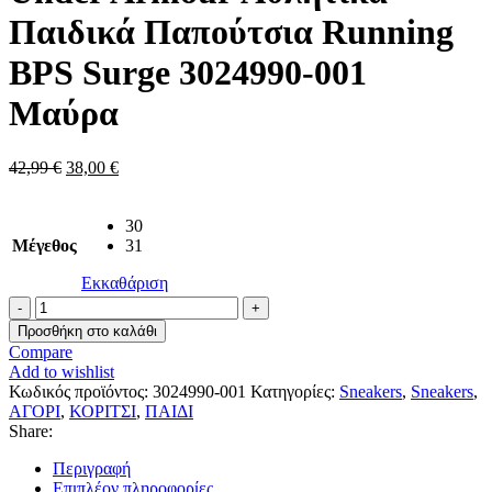
Παιδικά Παπούτσια Running
BPS Surge 3024990-001
Μαύρα
Original
Η
42,99
€
38,00
€
price
τρέχουσα
was:
τιμή
42,99 €.
είναι:
30
Μέγεθος
38,00 €.
31
Εκκαθάριση
Under
Armour
Προσθήκη στο καλάθι
Αθλητικά
Compare
Παιδικά
Add to wishlist
Παπούτσια
Κωδικός προϊόντος:
3024990-001
Κατηγορίες:
Sneakers
,
Sneakers
,
Running
ΑΓΟΡΙ
,
ΚΟΡΙΤΣΙ
,
ΠΑΙΔΙ
BPS
Share:
Surge
3024990-
Περιγραφή
001
Επιπλέον πληροφορίες