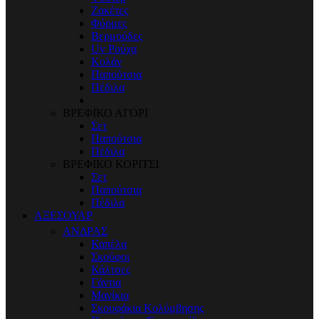
Ζακέτες
Φόρμες
Βερμούδες
Uv Ρούχα
Κολάν
Παπούτσια
Πέδιλα
ΒΡΕΦΙΚΟ ΑΓΟΡΙ
Σετ
Παπούτσια
Πέδιλα
ΒΡΕΦΙΚΟ ΚΟΡΙΤΣΙ
Σετ
Παπούτσια
Πέδιλα
ΑΞΕΣΟΥΑΡ
ΑΝΔΡΑΣ
Καπέλα
Σκούφοι
Κάλτσες
Γάντια
Μανίκια
Σκουφάκια Κολύμβησης