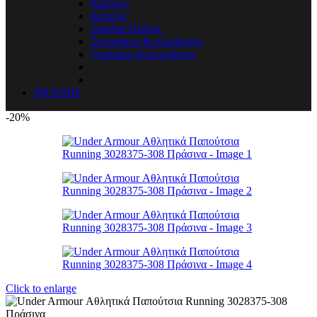
Κάλτσες
Καπέλα
Σακίδια Πλάτης
Σκουφάκια Κολύμβησης
Γυαλάκια Κολύμβησης
BRANDS
-20%
Click to enlarge