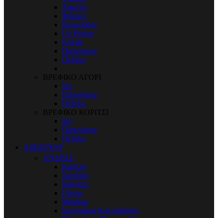
Ζακέτες
Φόρμες
Βερμούδες
Uv Ρούχα
Κολάν
Παπούτσια
Πέδιλα
ΒΡΕΦΙΚΟ ΑΓΟΡΙ
Σετ
Παπούτσια
Πέδιλα
ΒΡΕΦΙΚΟ ΚΟΡΙΤΣΙ
Σετ
Παπούτσια
Πέδιλα
ΑΞΕΣΟΥΑΡ
ΑΝΔΡΑΣ
Καπέλα
Σκούφοι
Κάλτσες
Γάντια
Μανίκια
Σκουφάκια Κολύμβησης