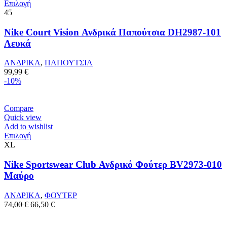
Αυτό
Επιλογή
το
45
προϊόν
έχει
Nike Court Vision Ανδρικά Παπούτσια DH2987-101
πολλαπλές
Λευκά
παραλλαγές.
Οι
ΑΝΔΡΙΚΑ
,
ΠΑΠΟΥΤΣΙΑ
επιλογές
99,99
€
μπορούν
-10%
να
επιλεγούν
στη
Compare
σελίδα
Quick view
του
Add to wishlist
προϊόντος
Αυτό
Επιλογή
το
XL
προϊόν
έχει
Nike Sportswear Club Ανδρικό Φούτερ BV2973-010
πολλαπλές
Μαύρο
παραλλαγές.
Οι
ΑΝΔΡΙΚΑ
,
ΦΟΥΤΕΡ
επιλογές
Original
Η
74,00
€
66,50
€
μπορούν
price
τρέχουσα
να
was:
τιμή
επιλεγούν