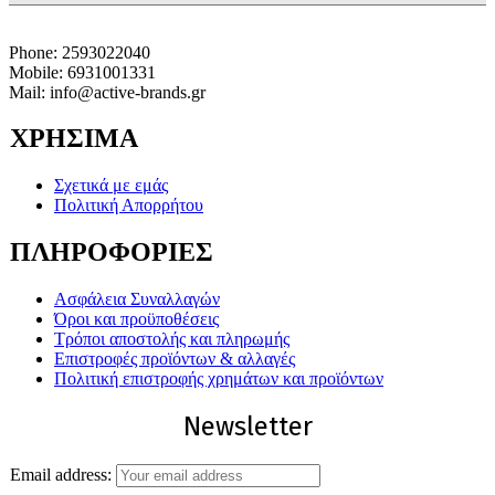
Phone: 2593022040
Mobile: 6931001331
Mail: info@active-brands.gr
ΧΡΗΣΙΜΑ
Σχετικά με εμάς
Πολιτική Απορρήτου
ΠΛΗΡΟΦΟΡΙΕΣ
Ασφάλεια Συναλλαγών
Όροι και προϋποθέσεις
Τρόποι αποστολής και πληρωμής
Επιστροφές προϊόντων & αλλαγές
Πολιτική επιστροφής χρημάτων και προϊόντων
Newsletter
Email address: