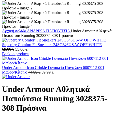
Αρχική σελίδα
ΑΝΔΡΙΚΑ
ΠΑΠΟΥΤΣΙΑ
Under Armour Αθλητικά
Παπούτσια Running 3028375-308 Πράσινα
Superdry Comfort Fit Sneakers 24SC346US-W OFF WHITE
Original
Η
69,00
€
55,00
€
price
τρέχουσα
Back to products
was:
τιμή
69,00 €.
είναι:
55,00 €.
Under Armour Icon Crinkle Γυναικείο Παντελόνι 6007112-001
Original
Η
Μαύρο/Κίτρινο
74,99
€
59,99
€
price
τρέχουσα
was:
τιμή
74,99 €.
είναι:
Under Armour Αθλητικά
59,99 €.
Παπούτσια Running 3028375-
308 Πράσινα