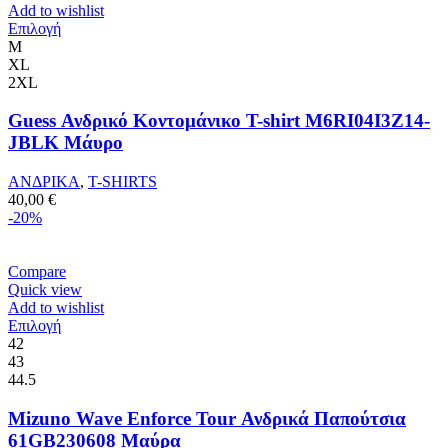
Add to wishlist
Αυτό
Επιλογή
το
M
προϊόν
XL
έχει
2XL
πολλαπλές
παραλλαγές.
Guess Ανδρικό Κοντομάνικο T-shirt M6RI04I3Z14-
Οι
JBLK Μάυρο
επιλογές
μπορούν
ΑΝΔΡΙΚΑ
,
T-SHIRTS
να
40,00
€
επιλεγούν
-20%
στη
σελίδα
του
Compare
προϊόντος
Quick view
Add to wishlist
Αυτό
Επιλογή
το
42
προϊόν
43
έχει
44.5
πολλαπλές
παραλλαγές.
Mizuno Wave Enforce Tour Ανδρικά Παπούτσια
Οι
61GB230608 Μαύρα