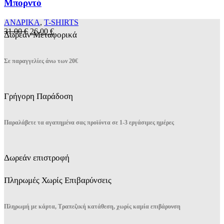
Μπορντό
να
επιλεγούν
ΑΝΔΡΙΚΑ
,
T-SHIRTS
στη
Original
Η
31,00
€
26,00
€
Δωρεάν Μεταφορικά
σελίδα
price
τρέχουσα
του
was:
τιμή
προϊόντος
31,00 €.
είναι:
Σε παραγγελίες άνω των 20€
26,00 €.
Γρήγορη Παράδοση
Παραλάβετε τα αγαπημένα σας προϊόντα σε 1-3 εργάσιμες ημέρες
Δωρεάν επιστροφή
Πληρωμές Χωρίς Επιβαρύνσεις
Πληρωμή με κάρτα, Τραπεζική κατάθεση, χωρίς καμία επιβάρυνση