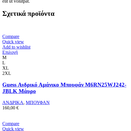
elit ut volutpat.
Σχετικά προϊόντα
Compare
Quick view
Add to wishlist
Αυτό
Επιλογή
το
M
προϊόν
L
έχει
XL
πολλαπλές
2XL
παραλλαγές.
Οι
Guess Ανδρικό Αμάνικο Μπουφάν M6RN25WJ242-
επιλογές
JBLK Μάυρο
μπορούν
να
ΑΝΔΡΙΚΑ
,
ΜΠΟΥΦΑΝ
επιλεγούν
160,00
€
στη
σελίδα
του
Compare
προϊόντος
Quick view