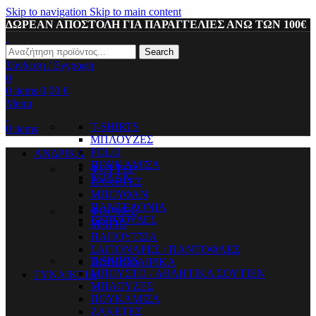
Skip to navigation
Skip to main content
ΔΩΡΕΑΝ ΑΠΟΣΤΟΛΗ ΓΙΑ ΠΑΡΑΓΓΕΛΙΕΣ ΑΝΩ ΤΩΝ 100€
Search
Σύνδεση / Εγγραφή
0
0
items
0,00
€
Menu
T-SHIRTS
0
items
ΜΠΛΟΥΖΕΣ
POLO
ΑΝΔΡΙΚΑ
ΠΟΥΚΑΜΙΣΑ
ΦΟΥΤΕΡ
ΚΟΛΑΝ
ΖΑΚΕΤΕΣ
ΜΠΟΥΦΑΝ
ΠΑΝΤΕΛΟΝΙΑ
ΦΟΡΜΕΣ
ΒΕΡΜΟΥΔΕΣ
ΜΑΓΙΟ
ΠΑΠΟΥΤΣΙΑ
ΣΑΓΙΟΝΑΡΕΣ / ΠΑΝΤΟΦΛΕΣ
T-SHIRTS
ΠΟΔΟΣΦΑΙΡΙΚΑ
ΜΠΟΥΣΤΟ / ΑΘΛΗΤΙΚΑ ΣΟΥΤΙΕΝ
ΓΥΝΑΙΚΕΙΑ
ΜΠΛΟΥΖΕΣ
ΠΟΥΚΑΜΙΣΑ
ΖΑΚΕΤΕΣ