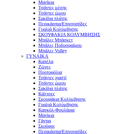
Μανίκια
Τσάντες μέσης
Τσάντες ώμου
Σακίδια πλάτης
Περικάρπια/Επιγονατίδες
Γυαλιά Κολύμβησης
ΣΚΟΥΦΑΚΙΑ ΚΟΛΥΜΒΗΣΗΣ
Μπάλες Μπάσκετ
Μπάλες Ποδοσφαίρου
Μπάλες Volley
ΓΥΝΑΙΚΑ
Καπέλα
Ζώνες
Πορτοφόλια
Τσάντες χιαστί
Τσάντες ώμου
Σακίδια πλάτης
Κάλτσες
Σκουφάκια Κολύμβησης
Γυαλιά Κολύμβησης
Κασκόλ-Φουλάρια
Μανίκια
Γάντια
Σκούφοι
Περικάρπια/Επιγονατίδες