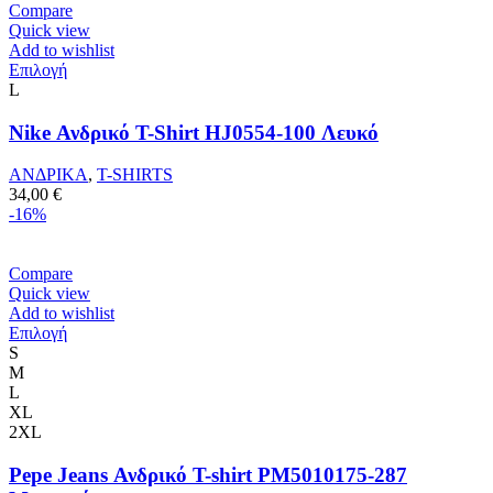
74,00 €.
είναι:
Compare
στη
66,50 €.
Quick view
σελίδα
Add to wishlist
του
Αυτό
Επιλογή
προϊόντος
το
L
προϊόν
έχει
Nike Ανδρικό T-Shirt HJ0554-100 Λευκό
πολλαπλές
παραλλαγές.
ΑΝΔΡΙΚΑ
,
T-SHIRTS
Οι
34,00
€
επιλογές
-16%
μπορούν
να
επιλεγούν
Compare
στη
Quick view
σελίδα
Add to wishlist
του
Αυτό
Επιλογή
προϊόντος
το
S
προϊόν
M
έχει
L
πολλαπλές
XL
παραλλαγές.
2XL
Οι
επιλογές
Pepe Jeans Ανδρικό T-shirt PM5010175-287
μπορούν