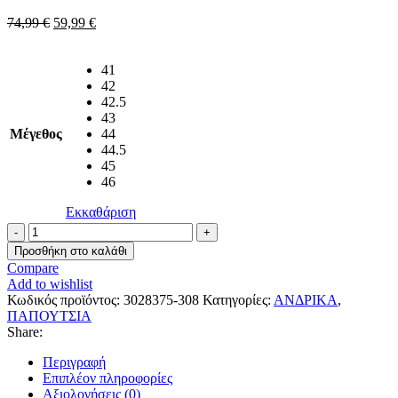
Original
Η
74,99
€
59,99
€
price
τρέχουσα
was:
τιμή
74,99 €.
είναι:
41
59,99 €.
42
42.5
43
Μέγεθος
44
44.5
45
46
Εκκαθάριση
Under
Armour
Προσθήκη στο καλάθι
Αθλητικά
Compare
Παπούτσια
Add to wishlist
Running
Κωδικός προϊόντος:
3028375-308
Κατηγορίες:
ΑΝΔΡΙΚΑ
,
3028375-
ΠΑΠΟΥΤΣΙΑ
308
Share:
Πράσινα
ποσότητα
Περιγραφή
Επιπλέον πληροφορίες
Αξιολογήσεις (0)