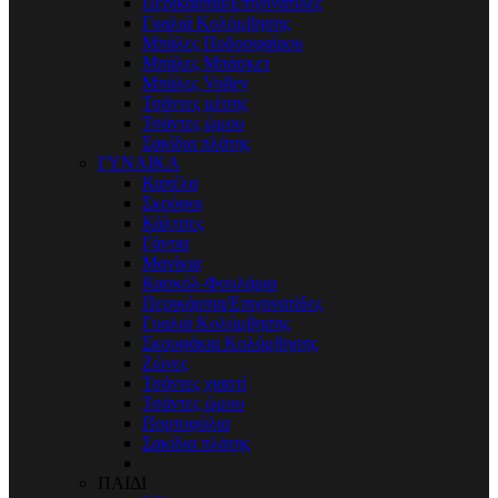
Περικάρπια/Επιγονατίδες
Γυαλιά Κολύμβησης
Μπάλες Ποδοσφαίρου
Μπάλες Μπάσκετ
Μπάλες Volley
Τσάντες μέσης
Τσάντες ώμου
Σακίδια πλάτης
ΓΥΝΑΙΚΑ
Καπέλα
Σκούφοι
Κάλτσες
Γάντια
Μανίκια
Κασκόλ-Φουλάρια
Περικάρπια/Επιγονατίδες
Γυαλιά Κολύμβησης
Σκουφάκια Κολύμβησης
Ζώνες
Τσάντες χιαστί
Τσάντες ώμου
Πορτοφόλια
Σακίδια πλάτης
ΠΑΙΔΙ