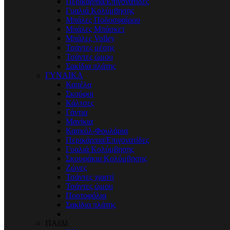
Περικάρπια/Επιγονατίδες
Γυαλιά Κολύμβησης
Μπάλες Ποδοσφαίρου
Μπάλες Μπάσκετ
Μπάλες Volley
Τσάντες μέσης
Τσάντες ώμου
Σακίδια πλάτης
ΓΥΝΑΙΚΑ
Καπέλα
Σκούφοι
Κάλτσες
Γάντια
Μανίκια
Κασκόλ-Φουλάρια
Περικάρπια/Επιγονατίδες
Γυαλιά Κολύμβησης
Σκουφάκια Κολύμβησης
Ζώνες
Τσάντες χιαστί
Τσάντες ώμου
Πορτοφόλια
Σακίδια πλάτης
ΠΑΙΔΙ