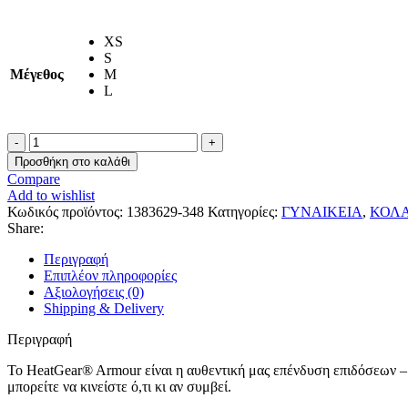
XS
S
Μέγεθος
M
L
Under
Armour
Προσθήκη στο καλάθι
HG
Compare
Shorty
Add to wishlist
Γυναικείο
Κωδικός προϊόντος:
1383629-348
Κατηγορίες:
ΓΥΝΑΙΚΕΙΑ
,
ΚΟΛ
Κολάν/
Share:
Σορτς
1383629-
Περιγραφή
348
Επιπλέον πληροφορίες
Πράσινο
Αξιολογήσεις (0)
ποσότητα
Shipping & Delivery
Περιγραφή
Το HeatGear® Armour είναι η αυθεντική μας επένδυση επιδόσεων – α
μπορείτε να κινείστε ό,τι κι αν συμβεί.