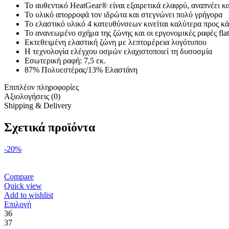
Το αυθεντικό HeatGear® είναι εξαιρετικά ελαφρύ, αναπνέει κ
Το υλικό απορροφά τον ιδρώτα και στεγνώνει πολύ γρήγορα
Το ελαστικό υλικό 4 κατευθύνσεων κινείται καλύτερα προς κ
Το ανανεωμένο σχήμα της ζώνης και οι εργονομικές ραφές fla
Εκτεθειμένη ελαστική ζώνη με λεπτομέρεια λογότυπου
Η τεχνολογία ελέγχου οσμών ελαχιστοποιεί τη δυσοσμία
Εσωτερική ραφή: 7,5 εκ.
87% Πολυεστέρας/13% Ελαστάνη
Επιπλέον πληροφορίες
Αξιολογήσεις (0)
Shipping & Delivery
Σχετικά προϊόντα
-20%
Compare
Quick view
Add to wishlist
Αυτό
Επιλογή
το
36
προϊόν
37