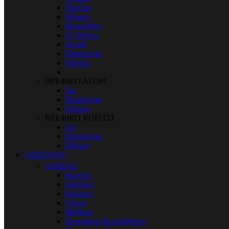
Ζακέτες
Φόρμες
Βερμούδες
Uv Ρούχα
Κολάν
Παπούτσια
Πέδιλα
ΒΡΕΦΙΚΟ ΑΓΟΡΙ
Σετ
Παπούτσια
Πέδιλα
ΒΡΕΦΙΚΟ ΚΟΡΙΤΣΙ
Σετ
Παπούτσια
Πέδιλα
ΑΞΕΣΟΥΑΡ
ΑΝΔΡΑΣ
Καπέλα
Σκούφοι
Κάλτσες
Γάντια
Μανίκια
Σκουφάκια Κολύμβησης