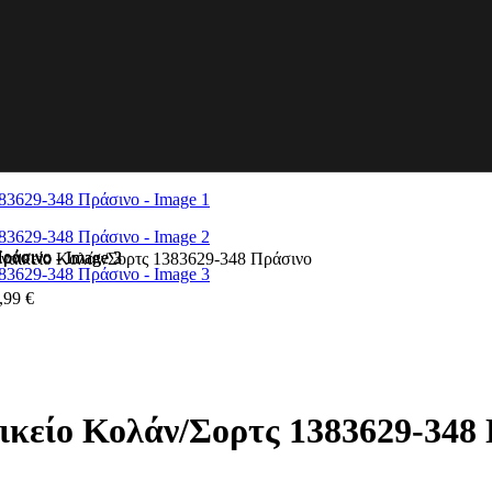
ναικείο Κολάν/Σορτς 1383629-348 Πράσινο
,99
€
κείο Κολάν/Σορτς 1383629-348