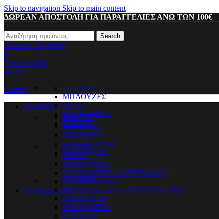
Skip to navigation
Skip to main content
ΔΩΡΕΑΝ ΑΠΟΣΤΟΛΗ ΓΙΑ ΠΑΡΑΓΓΕΛΙΕΣ ΑΝΩ ΤΩΝ 100€
Search
Σύνδεση / Εγγραφή
0
0
items
0,00
€
Menu
T-SHIRTS
0
items
ΜΠΛΟΥΖΕΣ
POLO
ΑΝΔΡΙΚΑ
ΠΟΥΚΑΜΙΣΑ
ΦΟΥΤΕΡ
ΚΟΛΑΝ
ΖΑΚΕΤΕΣ
ΜΠΟΥΦΑΝ
ΠΑΝΤΕΛΟΝΙΑ
ΦΟΡΜΕΣ
ΒΕΡΜΟΥΔΕΣ
ΜΑΓΙΟ
ΠΑΠΟΥΤΣΙΑ
ΣΑΓΙΟΝΑΡΕΣ / ΠΑΝΤΟΦΛΕΣ
T-SHIRTS
ΠΟΔΟΣΦΑΙΡΙΚΑ
ΜΠΟΥΣΤΟ / ΑΘΛΗΤΙΚΑ ΣΟΥΤΙΕΝ
ΓΥΝΑΙΚΕΙΑ
ΜΠΛΟΥΖΕΣ
ΠΟΥΚΑΜΙΣΑ
ΖΑΚΕΤΕΣ