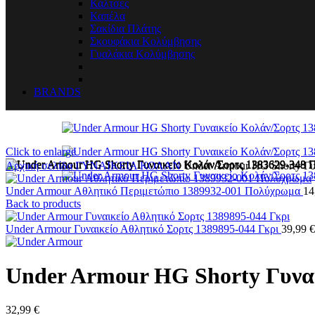
Κάλτσες
Καπέλα
Σακίδια Πλάτης
Σκουφάκια Κολύμβησης
Γυαλάκια Κολύμβησης
BRANDS
Click to enlarge
Αρχική σελίδα
ΓΥΝΑΙΚΕΙΑ
ΚΟΛΑΝ
Under Armour HG Shorty Γυ
Under Armour Αθλητικό Περιμετώπιο 1389932-001 Πολύχρωμα
14
Back to products
Under Armour Γυναικείο Αθλητικό Σορτς 1389895-044 Γκρι
39,99
€
Under Armour HG Shorty Γυναι
32,99
€