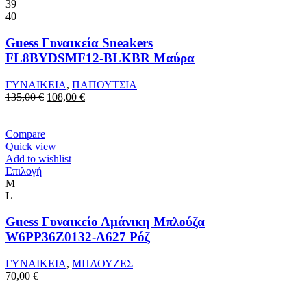
έχει
39
πολλαπλές
40
παραλλαγές.
Οι
Guess Γυναικεία Sneakers
επιλογές
FL8BYDSMF12-BLKBR Μαύρα
μπορούν
να
ΓΥΝΑΙΚΕΙΑ
,
ΠΑΠΟΥΤΣΙΑ
επιλεγούν
Original
Η
135,00
€
108,00
€
στη
price
τρέχουσα
σελίδα
was:
τιμή
του
135,00 €.
είναι:
Compare
προϊόντος
108,00 €.
Quick view
Add to wishlist
Αυτό
Επιλογή
το
M
προϊόν
L
έχει
πολλαπλές
Guess Γυναικείο Αμάνικη Μπλούζα
παραλλαγές.
W6ΡΡ36Ζ0132-A627 Ρόζ
Οι
επιλογές
ΓΥΝΑΙΚΕΙΑ
,
ΜΠΛΟΥΖΕΣ
μπορούν
70,00
€
να
επιλεγούν
στη