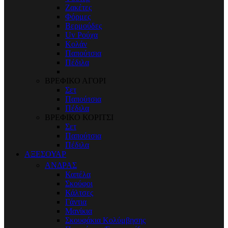
Ζακέτες
Φόρμες
Βερμούδες
Uv Ρούχα
Κολάν
Παπούτσια
Πέδιλα
ΒΡΕΦΙΚΟ ΑΓΟΡΙ
Σετ
Παπούτσια
Πέδιλα
ΒΡΕΦΙΚΟ ΚΟΡΙΤΣΙ
Σετ
Παπούτσια
Πέδιλα
ΑΞΕΣΟΥΑΡ
ΑΝΔΡΑΣ
Καπέλα
Σκούφοι
Κάλτσες
Γάντια
Μανίκια
Σκουφάκια Κολύμβησης