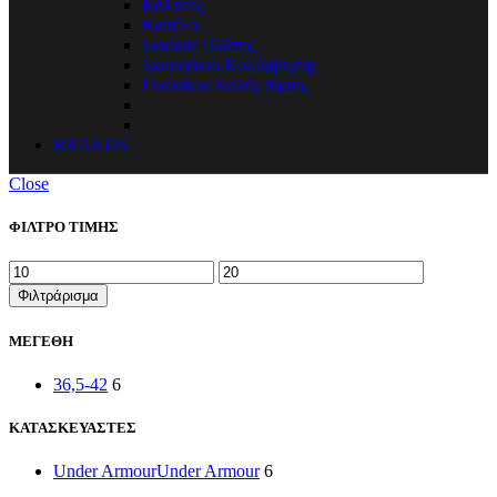
Κάλτσες
Καπέλα
Σακίδια Πλάτης
Σκουφάκια Κολύμβησης
Γυαλάκια Κολύμβησης
BRANDS
Close
ΦΙΛΤΡΟ ΤΙΜΗΣ
Ελάχιστη
Μέγιστη
τιμή
τιμή
Φιλτράρισμα
ΜΕΓΕΘΗ
36,5-42
6
ΚΑΤΑΣΚΕΥΑΣΤΕΣ
Under Armour
Under Armour
6