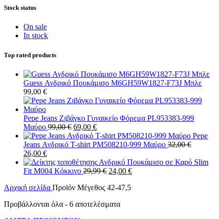
Stock status
On sale
In stock
Top rated products
Guess Ανδρικό Πουκάμισο M6GH59W1827-F73J Μπλε
99,00
€
Pepe Jeans Ζιβάγκο Γυναικείο Φόρεμα PL953383-999
Original
Η
Μαύρο
99,00
€
69,00
€
price
τρέχουσα
Pepe
was:
τιμή
Jeans Ανδρικό T-shirt PM508210-999 Μαύρο
32,00
€
Original
Η
99,00 €.
είναι:
26,00
€
price
τρέχουσα
69,00 €.
Ανδρικό Πουκάμισο σε Καρό Slim
was:
τιμή
Original
Η
Fit M004 Κόκκινο
29,99
€
24,00
€
32,00 €.
είναι:
price
τρέχουσα
Αρχική σελίδα
Προϊόν Μέγεθος
42-47,5
26,00 €.
was:
τιμή
29,99 €.
είναι:
Προβάλλονται όλα - 6 αποτελέσματα
24,00 €.