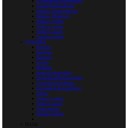
Περικάρπια/Επιγονατίδες
Γυαλιά Κολύμβησης
Μπάλες Ποδοσφαίρου
Μπάλες Μπάσκετ
Μπάλες Volley
Τσάντες μέσης
Τσάντες ώμου
Σακίδια πλάτης
ΓΥΝΑΙΚΑ
Καπέλα
Σκούφοι
Κάλτσες
Γάντια
Μανίκια
Κασκόλ-Φουλάρια
Περικάρπια/Επιγονατίδες
Γυαλιά Κολύμβησης
Σκουφάκια Κολύμβησης
Ζώνες
Τσάντες χιαστί
Τσάντες ώμου
Πορτοφόλια
Σακίδια πλάτης
ΠΑΙΔΙ