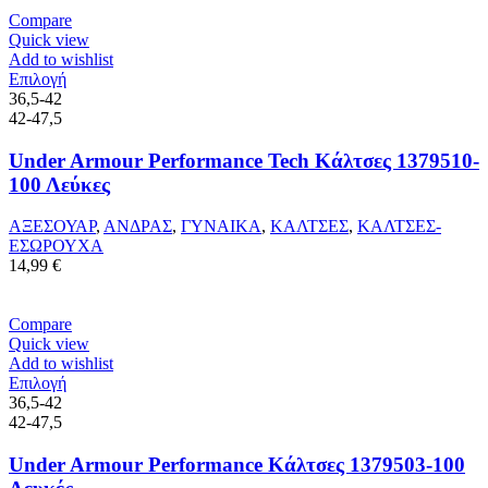
στη
14,99 €.
είναι:
Compare
σελίδα
11,99 €.
Quick view
του
Add to wishlist
προϊόντος
Αυτό
Επιλογή
το
36,5-42
προϊόν
42-47,5
έχει
πολλαπλές
Under Armour Performance Tech Κάλτσες 1379510-
παραλλαγές.
100 Λεύκες
Οι
επιλογές
ΑΞΕΣΟΥΑΡ
,
ΑΝΔΡΑΣ
,
ΓΥΝΑΙΚΑ
,
ΚΑΛΤΣΕΣ
,
ΚΑΛΤΣΕΣ-
μπορούν
ΕΣΩΡΟΥΧΑ
να
14,99
€
επιλεγούν
στη
σελίδα
Compare
του
Quick view
προϊόντος
Add to wishlist
Αυτό
Επιλογή
το
36,5-42
προϊόν
42-47,5
έχει
πολλαπλές
Under Armour Performance Κάλτσες 1379503-100
παραλλαγές.