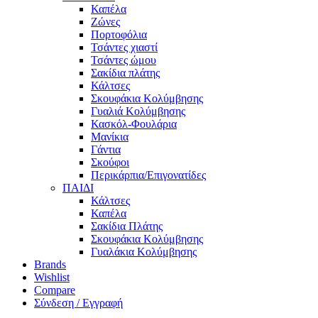
Καπέλα
Ζώνες
Πορτοφόλια
Τσάντες χιαστί
Τσάντες ώμου
Σακίδια πλάτης
Κάλτσες
Σκουφάκια Κολύμβησης
Γυαλιά Κολύμβησης
Κασκόλ-Φουλάρια
Μανίκια
Γάντια
Σκούφοι
Περικάρπια/Επιγονατίδες
ΠΑΙΔΙ
Κάλτσες
Καπέλα
Σακίδια Πλάτης
Σκουφάκια Κολύμβησης
Γυαλάκια Κολύμβησης
Brands
Wishlist
Compare
Σύνδεση / Εγγραφή