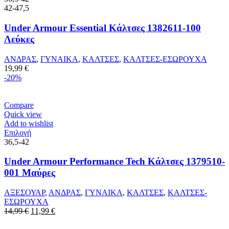
προϊόν
42-47,5
έχει
πολλαπλές
Under Armour Essential Κάλτσες 1382611-100
παραλλαγές.
Λεύκες
Οι
επιλογές
ΑΝΔΡΑΣ
,
ΓΥΝΑΙΚΑ
,
ΚΑΛΤΣΕΣ
,
ΚΑΛΤΣΕΣ-ΕΣΩΡΟΥΧΑ
μπορούν
19,99
€
να
-20%
επιλεγούν
στη
σελίδα
Compare
του
Quick view
προϊόντος
Add to wishlist
Αυτό
Επιλογή
το
36,5-42
προϊόν
έχει
Under Armour Performance Tech Κάλτσες 1379510-
πολλαπλές
001 Μαύρες
παραλλαγές.
Οι
ΑΞΕΣΟΥΑΡ
,
ΑΝΔΡΑΣ
,
ΓΥΝΑΙΚΑ
,
ΚΑΛΤΣΕΣ
,
ΚΑΛΤΣΕΣ-
επιλογές
ΕΣΩΡΟΥΧΑ
μπορούν
Original
Η
14,99
€
11,99
€
να
price
τρέχουσα
επιλεγούν
was:
τιμή