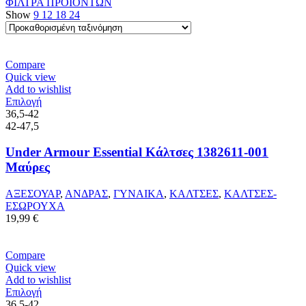
ΦΙΛΤΡΑ ΠΡΟΙΟΝΤΩΝ
Show
9
12
18
24
Compare
Quick view
Add to wishlist
Αυτό
Επιλογή
το
36,5-42
προϊόν
42-47,5
έχει
πολλαπλές
Under Armour Essential Κάλτσες 1382611-001
παραλλαγές.
Μαύρες
Οι
επιλογές
ΑΞΕΣΟΥΑΡ
,
ΑΝΔΡΑΣ
,
ΓΥΝΑΙΚΑ
,
ΚΑΛΤΣΕΣ
,
ΚΑΛΤΣΕΣ-
μπορούν
ΕΣΩΡΟΥΧΑ
να
19,99
€
επιλεγούν
στη
σελίδα
Compare
του
Quick view
προϊόντος
Add to wishlist
Αυτό
Επιλογή
το
36,5-42