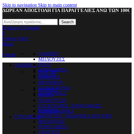
Skip to navigation
Skip to main content
ΔΩΡΕΑΝ ΑΠΟΣΤΟΛΗ ΓΙΑ ΠΑΡΑΓΓΕΛΙΕΣ ΑΝΩ ΤΩΝ 100€
Search
Σύνδεση / Εγγραφή
0
0
items
0,00
€
Menu
T-SHIRTS
0
items
ΜΠΛΟΥΖΕΣ
POLO
ΑΝΔΡΙΚΑ
ΠΟΥΚΑΜΙΣΑ
ΦΟΥΤΕΡ
ΚΟΛΑΝ
ΖΑΚΕΤΕΣ
ΜΠΟΥΦΑΝ
ΠΑΝΤΕΛΟΝΙΑ
ΦΟΡΜΕΣ
ΒΕΡΜΟΥΔΕΣ
ΜΑΓΙΟ
ΠΑΠΟΥΤΣΙΑ
ΣΑΓΙΟΝΑΡΕΣ / ΠΑΝΤΟΦΛΕΣ
T-SHIRTS
ΠΟΔΟΣΦΑΙΡΙΚΑ
ΜΠΟΥΣΤΟ / ΑΘΛΗΤΙΚΑ ΣΟΥΤΙΕΝ
ΓΥΝΑΙΚΕΙΑ
ΜΠΛΟΥΖΕΣ
ΠΟΥΚΑΜΙΣΑ
ΖΑΚΕΤΕΣ